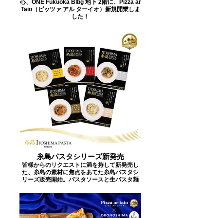
心、ONE Fukuoka Blbg 地下 2階に、Pizza ar
Taio（ピッツァ アル ターイオ）新規開業しま
した！
糸島パスタシリーズ新発売
皆様からのリクエストに満を持して新発売し
た、糸島の素材に焦点をあてた糸島パスタシ
リーズ販売開始。 ​パスタソースと生パスタ麺