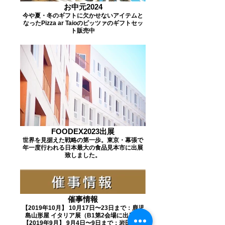
​お中元2024
今や夏・冬のギフトに欠かせないアイテムと
なったPizza ar Taioのピッツァのギフトセッ
ト販売中
FOODEX2023出展
世界を見据えた戦略の第一歩。東京・幕張で
年一度行われる日本最大の食品見本市に出展
致しました。
催事情報
【2019年10月】 10月17日〜23日まで：鹿児
島山形屋 イタリア展（B1第2会場に出店）
【2019年9月】 9月4日〜9日まで：岩田屋イ