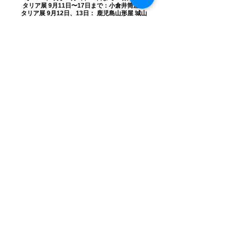
タリア展 9月11日〜17日まで：小倉井筒屋イ
タリア展 9月12日、13日： 鹿児島山形屋 城山
ホテル 外商様催事 9月18日〜23日： 新宿伊勢
丹イタリア展 【2018年9月】 9月12日〜17日
まで、小倉井筒屋イタリア展 9月12日、13日
まで、宮崎山形屋 ホテル催事 【2017年10
月】 10月5日〜11日まで、 大分トキワ・イタ
リア展にて、ピッツァ実演販売 10月13日〜15
日まで、 佐賀夢タウン・地産地消フェアーに
て試食販売 【2017年9月】 9月6日〜11日ま
で、岩田屋イタリア展にて出店 9月7日、8日
まで、 鹿児島山形屋 城山ホテル外商催事にて
出店 9月26日〜10月1日まで、 東京伊勢丹新
宿店 イタリア展にて出店 ピッツァとイタリア
パンを展開 イタリアから師匠のガブリエレボ
ンチが来日!! →大盛況でした‼︎ありがとう
​Langa Japan株式会社
TEL
092-982-2861
FAX
092-980-5314
Email
pizzaartaio@gmail.com